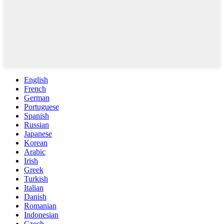
English
French
German
Portuguese
Spanish
Russian
Japanese
Korean
Arabic
Irish
Greek
Turkish
Italian
Danish
Romanian
Indonesian
Czech