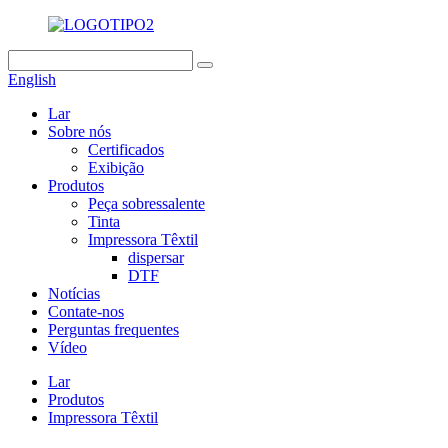
English
Lar
Sobre nós
Certificados
Exibição
Produtos
Peça sobressalente
Tinta
Impressora Têxtil
dispersar
DTF
Notícias
Contate-nos
Perguntas frequentes
Vídeo
Lar
Produtos
Impressora Têxtil